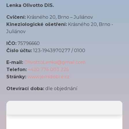
Lenka Olivotto DiS.
Cvičení:
Krásného 20, Brno – Juliánov
Kineziologické ošetření:
Krásného 20, Brno -
Juliánov
IČO:
75796660
Číslo účtu:
123-1943970277 / 0100
E-mail:
OlivottoLenka@gmail.com
Telefon:
+420 776 003 225
Stránky:
www.jemidobre.cz
Otevírací doba:
dle objednání